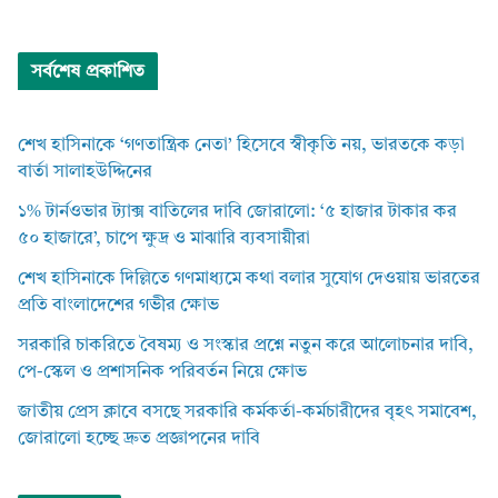
সর্বশেষ প্রকাশিত
শেখ হাসিনাকে ‘গণতান্ত্রিক নেতা’ হিসেবে স্বীকৃতি নয়, ভারতকে কড়া
বার্তা সালাহউদ্দিনের
১% টার্নওভার ট্যাক্স বাতিলের দাবি জোরালো: ‘৫ হাজার টাকার কর
৫০ হাজারে’, চাপে ক্ষুদ্র ও মাঝারি ব্যবসায়ীরা
শেখ হাসিনাকে দিল্লিতে গণমাধ্যমে কথা বলার সুযোগ দেওয়ায় ভারতের
প্রতি বাংলাদেশের গভীর ক্ষোভ
সরকারি চাকরিতে বৈষম্য ও সংস্কার প্রশ্নে নতুন করে আলোচনার দাবি,
পে-স্কেল ও প্রশাসনিক পরিবর্তন নিয়ে ক্ষোভ
জাতীয় প্রেস ক্লাবে বসছে সরকারি কর্মকর্তা-কর্মচারীদের বৃহৎ সমাবেশ,
জোরালো হচ্ছে দ্রুত প্রজ্ঞাপনের দাবি