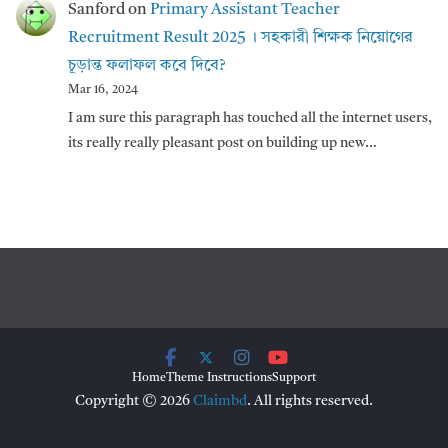
Sanford
on
Primary Assistant Teacher
Recruitment Result 2025 । সহকারী শিক্ষক নিয়োগের
চূড়ান্ত ফলাফল কবে দিবে?
Mar 16, 2024
I am sure this paragraph has touched all the internet users,
its really really pleasant post on building up new…
Home
Theme Instructions
Support
Copyright © 2026
Claimbd
. All rights reserved.