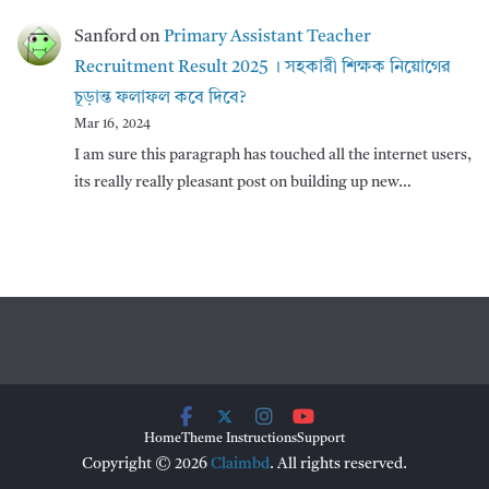
Sanford
on
Primary Assistant Teacher
Recruitment Result 2025 । সহকারী শিক্ষক নিয়োগের
চূড়ান্ত ফলাফল কবে দিবে?
Mar 16, 2024
I am sure this paragraph has touched all the internet users,
its really really pleasant post on building up new…
Home
Theme Instructions
Support
Copyright © 2026
Claimbd
. All rights reserved.