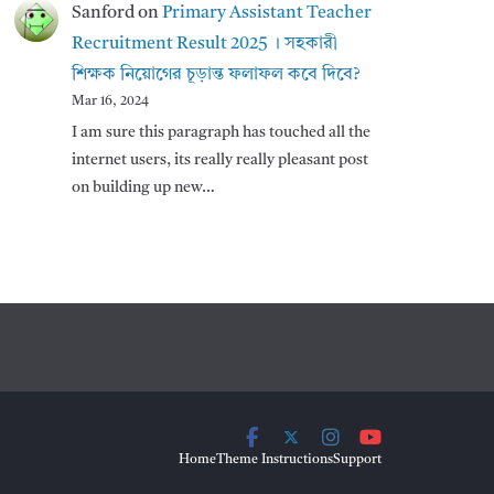
Sanford
on
Primary Assistant Teacher
Recruitment Result 2025 । সহকারী
শিক্ষক নিয়োগের চূড়ান্ত ফলাফল কবে দিবে?
Mar 16, 2024
I am sure this paragraph has touched all the
internet users, its really really pleasant post
on building up new…
Home
Theme Instructions
Support