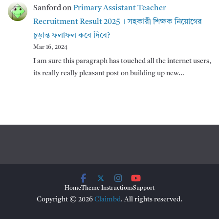
Sanford
on
Primary Assistant Teacher
Recruitment Result 2025 । সহকারী শিক্ষক নিয়োগের
চূড়ান্ত ফলাফল কবে দিবে?
Mar 16, 2024
I am sure this paragraph has touched all the internet users,
its really really pleasant post on building up new…
Home
Theme Instructions
Support
Copyright © 2026
Claimbd
. All rights reserved.