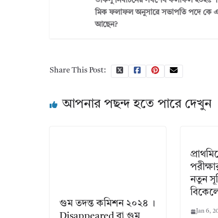
ডাকসু নির্বাচনের সর্বশেষ ফলাফল ২০২৫ । 
মিক ফলাফল অনুসারে সভাপতি পদে কে এ
আছেন?
Share This Post:
আপনার পছন্দ হতে পারে দেখুন
প্রাথম
পরীক্ষা
নতুন সূ
বিকেল
গুম তদন্ত কমিশন ২০২৪ ।
Jan 6, 2
Disappeared বা গুম