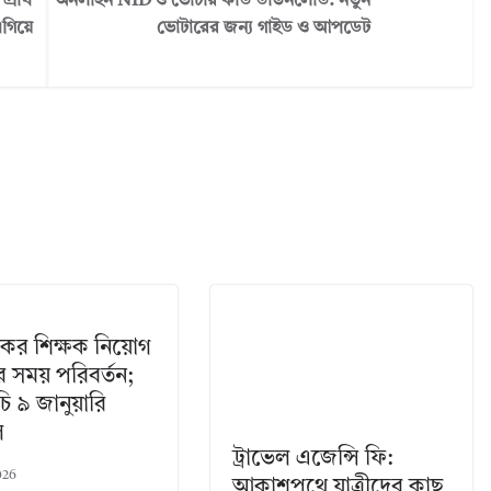
প্রাথ
অনলাইন NID ও ভোটার কার্ড ডাউনলোড: নতুন
গিয়ে
ভোটারের জন্য গাইড ও আপডেট
িকের শিক্ষক নিয়োগ
র সময় পরিবর্তন;
চি ৯ জানুয়ারি
ে
ট্রাভেল এজেন্সি ফি:
026
আকাশপথে যাত্রীদের কাছ