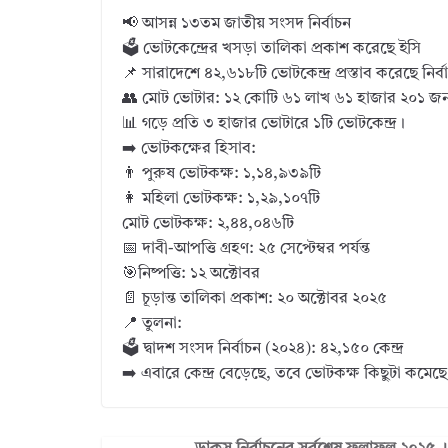
📢 আসন্ন ১৩তম জাতীয় সংসদ নির্বাচন
🗳️ ভোটকেন্দ্রের খসড়া তালিকা প্রকাশ করেছে ইসি
📌 সারাদেশে ৪২,৬১৮টি ভোটকেন্দ্র প্রস্তাব করেছে নির
👥 মোট ভোটার: ১২ কোটি ৬১ লাখ ৬১ হাজার ২০১ জ
📊 গড়ে প্রতি ৩ হাজার ভোটারে ১টি ভোটকেন্দ্র।
➡️ ভোটকক্ষের হিসাব:
👨 পুরুষ ভোটকক্ষ: ১,১৪,৯৩৯টি
👩 মহিলা ভোটকক্ষ: ১,২৯,১০৭টি
মোট ভোটকক্ষ: ২,৪৪,০৪৬টি
📅 দাবী-আপত্তি গ্রহণ: ২৫ সেপ্টেম্বর পর্যন্ত
🎯নিষ্পত্তি: ১২ অক্টোবর
📄 চূড়ান্ত তালিকা প্রকাশ: ২০ অক্টোবর ২০২৫
📍 তুলনা:
🗳️ দ্বাদশ সংসদ নির্বাচন (২০২৪): ৪২,১৫০ কেন্দ্র
➡️ এবারে কেন্দ্র বেড়েছে, তবে ভোটকক্ষ কিছুটা কমেছ