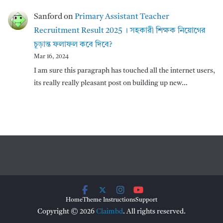
Sanford
on
Primary Assistant Teacher
Recruitment Result 2025 । সহকারী শিক্ষক নিয়োগের
চূড়ান্ত ফলাফল কবে দিবে?
Mar 16, 2024
I am sure this paragraph has touched all the internet users,
its really really pleasant post on building up new…
Home
Theme Instructions
Support
Copyright © 2026
Claimbd
. All rights reserved.